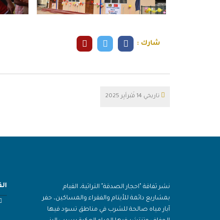
شارك :
تاريخي
14 فَبْراَيِر 2025
ال
نشر ثفاقة "احجار الصدقة" التراثية، القيام
بمشاريع دائمة للأيتام والفقراء والمساكين، حفر
آبار مياه صالحة للشرب في مناطق تسود فيها