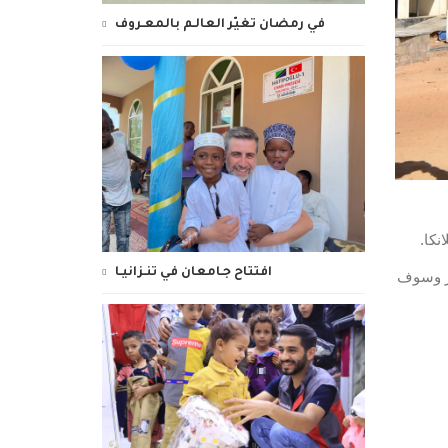
في رمضان تغيّر العالـم بالمعـروف
نكا.
افتتاح جـامعان في تنـزانيـا
يتلقى 60 طالباً وطالبة التعليم في المدرسة. استغرق بناء المدرسة 6 أشهر وسوف